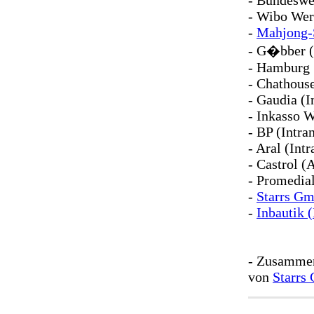
- Bundeswe
- Wibo Werk
-
Mahjong-
- G�bber (I
- Hamburg 1
- Chathouse
- Gaudia (I
- Inkasso 
- BP (Intra
- Aral (Int
- Castrol (
- Promedia
-
Starrs G
-
Inbautik (
- Zusammen
von
Starrs